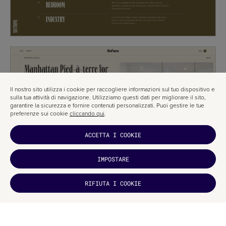
Il nostro sito utilizza i cookie per raccogliere informazioni sul tuo dispositivo e
sulla tua attività di navigazione. Utilizziamo questi dati per migliorare il sito,
garantire la sicurezza e fornire contenuti personalizzati. Puoi gestire le tue
preferenze sui cookie
cliccando qui
.
ACCETTA I COOKIE
IMPOSTARE
TI È
RIFIUTA I COOKIE
PIACIUTO?
ISCRIVITI