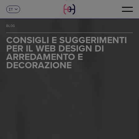
IT
CONTATTI
ES
CA
BLOG
EN
FR
CONSIGLI E SUGGERIMENTI
DE
PER IL WEB DESIGN DI
PT
ARREDAMENTO E
DECORAZIONE