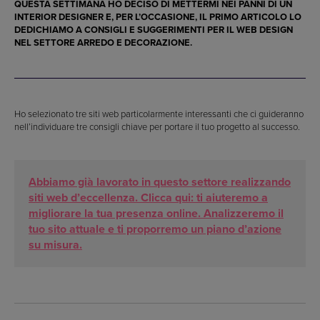
QUESTA SETTIMANA HO DECISO DI METTERMI NEI PANNI DI UN
INTERIOR DESIGNER E, PER L’OCCASIONE, IL PRIMO ARTICOLO LO
DEDICHIAMO A CONSIGLI E SUGGERIMENTI PER IL WEB DESIGN
NEL SETTORE ARREDO E DECORAZIONE.
Ho selezionato tre siti web particolarmente interessanti che ci guideranno
nell’individuare tre consigli chiave per portare il tuo progetto al successo.
Abbiamo già lavorato in questo settore realizzando
siti web d’eccellenza. Clicca qui: ti aiuteremo a
migliorare la tua presenza online. Analizzeremo il
tuo sito attuale e ti proporremo un piano d’azione
su misura.