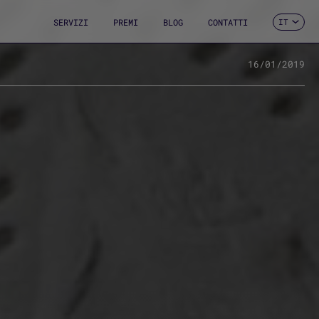
SERVIZI
PREMI
BLOG
CONTATTI
IT
ES
CA
EN
16/01/2019
FR
DE
PT