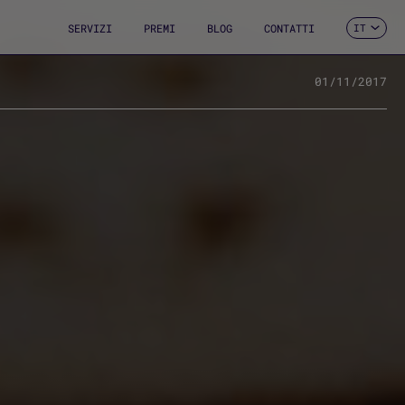
SERVIZI
PREMI
BLOG
CONTATTI
IT
ES
CA
EN
01/11/2017
FR
DE
PT