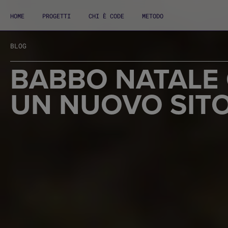
HOME
PROGETTI
CHI È CODE
METODO
BLOG
BABBO NATALE 
UN NUOVO SIT