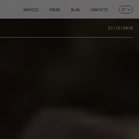
SERVIZI
PREMI
BLOG
CONTATTI
IT
ES
CA
EN
27/12/2018
FR
DE
PT