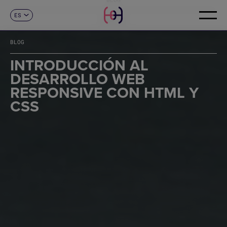
ES
CONTACTO
CA
EN
BLOG
FR
DE
INTRODUCCIÓN AL
IT
DESARROLLO WEB
PT
RESPONSIVE CON HTML Y
CSS