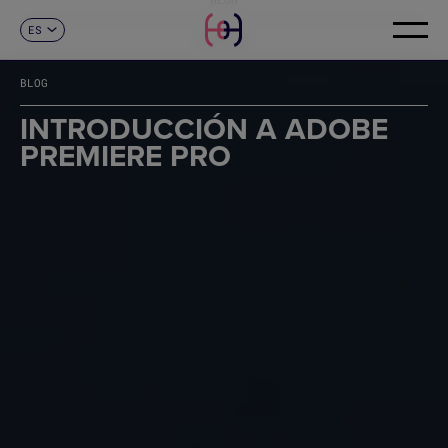
ES
CONTACTO
CA
EN
BLOG
FR
DE
INTRODUCCIÓN A ADOBE
IT
PREMIERE PRO
PT