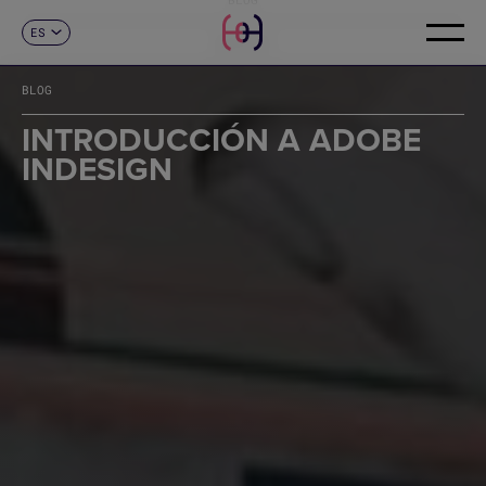
ES
CONTACTO
CA
EN
BLOG
FR
DE
INTRODUCCIÓN A ADOBE
IT
INDESIGN
PT