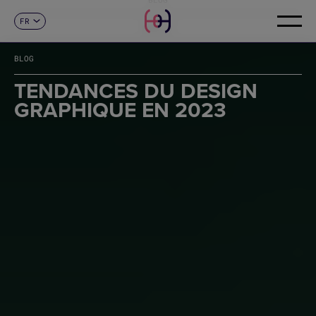
FR
CONTACT
ES
CA
BLOG
EN
DE
TENDANCES DU DESIGN
IT
GRAPHIQUE EN 2023
PT