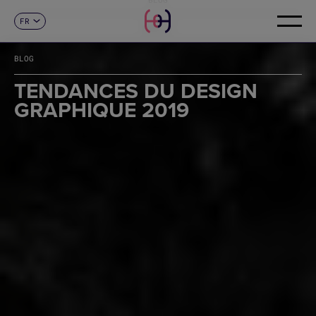
FR
CONTACT
ES
CA
BLOG
EN
DE
TENDANCES DU DESIGN
IT
GRAPHIQUE 2019
PT