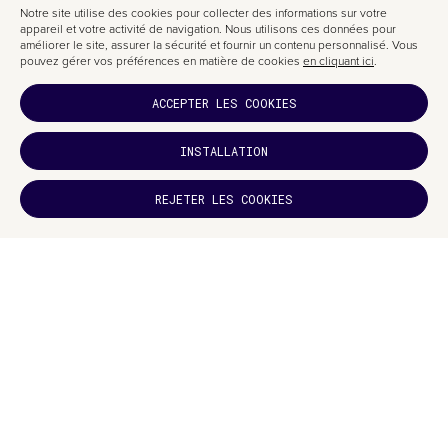
Notre site utilise des cookies pour collecter des informations sur votre
appareil et votre activité de navigation. Nous utilisons ces données pour
améliorer le site, assurer la sécurité et fournir un contenu personnalisé. Vous
pouvez gérer vos préférences en matière de cookies
en cliquant ici
.
5. LA MARINE NATIONALE ON
ACCEPTER LES COOKIES
BOARD CAREERS
INSTALLATION
VOUS AVEZ
AIMÉ ?
REJETER LES COOKIES
ABONNEZ-
VOUS
Ici, il ne s’agit pas de photos mais d’illustrations. Sur ce
site web
, l’auteur
mise sur l’illustration en duotone. Le rouge décliné en plusieurs nuances
et le blanc servent à affirmer le caractère du
site
.
En résumé, le duotone offre de multiples variations : il peut être percutant,
agressif, dramatique… ou tout l’inverse.