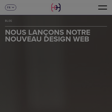
FR
CONTACT
ES
CA
BLOG
EN
DE
NOUS LANÇONS NOTRE
IT
NOUVEAU DESIGN WEB
PT