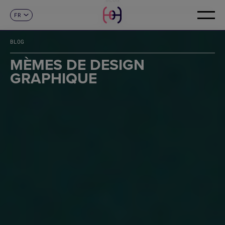
FR
CONTACT
ES
CA
BLOG
EN
DE
MÈMES DE DESIGN
IT
GRAPHIQUE
PT