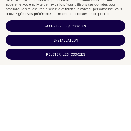
appareil et votre activité de navigation. Nous utilisons ces données pour
améliorer le site, assurer la sécurité et fournir un contenu personnalisé. Vous
pouvez gérer vos préférences en matière de cookies
en cliquant ici
.
ACCEPTER LES COOKIES
INSTALLATION
VOUS AVEZ
AIMÉ ?
REJETER LES COOKIES
ABONNEZ-
VOUS
C’EST DÉJÀ ÇA…