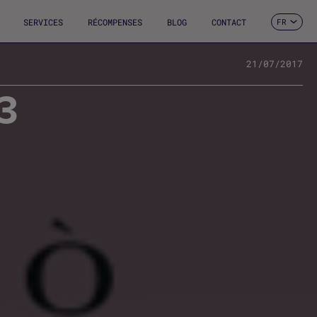
SERVICES
RÉCOMPENSES
BLOG
CONTACT
FR
ES
CA
EN
21/07/2017
DE
3
IT
PT