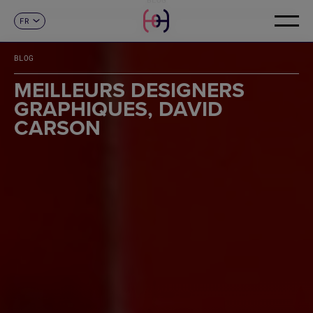
FR
CONTACT
ES
CA
BLOG
EN
DE
MEILLEURS DESIGNERS
IT
GRAPHIQUES, DAVID
PT
CARSON