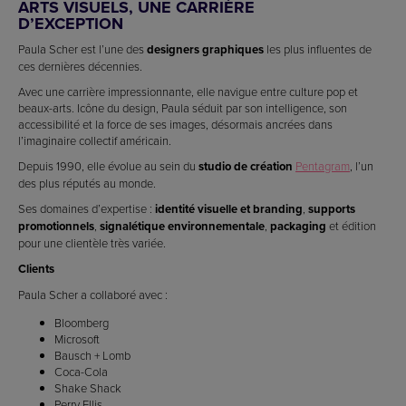
ARTS VISUELS, UNE CARRIÈRE
D’EXCEPTION
Paula Scher est l’une des
designers graphiques
les plus influentes de
ces dernières décennies.
Avec une carrière impressionnante, elle navigue entre culture pop et
beaux-arts. Icône du design, Paula séduit par son intelligence, son
accessibilité et la force de ses images, désormais ancrées dans
l’imaginaire collectif américain.
Depuis 1990, elle évolue au sein du
studio de création
Pentagram
, l’un
des plus réputés au monde.
Ses domaines d’expertise :
identité visuelle et branding
,
supports
promotionnels
,
signalétique environnementale
,
packaging
et édition
pour une clientèle très variée.
Clients
Paula Scher a collaboré avec :
Bloomberg
Microsoft
Bausch + Lomb
Coca-Cola
Shake Shack
Perry Ellis