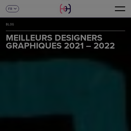
FR
CONTACT
ES
CA
BLOG
EN
DE
MEILLEURS DESIGNERS
IT
GRAPHIQUES 2021 – 2022
PT