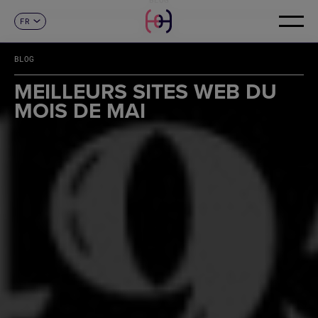
FR
CONTACT
ES
CA
BLOG
EN
DE
MEILLEURS SITES WEB DU
IT
MOIS DE MAI
PT