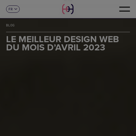
FR
CONTACT
ES
CA
BLOG
EN
DE
LE MEILLEUR DESIGN WEB
IT
DU MOIS D’AVRIL 2023
PT