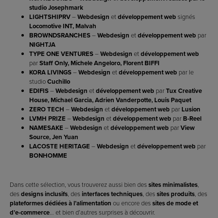
studio Josephmark
LIGHTSHIPRV
–
Webdesign
et
développement web
signés
Locomotive INT, Malvah
BROWNDSRANCHES
–
Webdesign
et
développement web
par
NIGHTJA
TYPE ONE VENTURES
–
Webdesign
et
développement web
par
Staff Only, Michele Angeloro, Florent BIFFI
KORA LIVINGS
–
Webdesign
et
développement web
par le
studio
Cuchillo
EDIFIS
–
Webdesign
et
développement web
par
Tux Creative
House, Michael Garcia, Adrien Vanderpotte, Louis Paquet
ZERO TECH
–
Webdesign
et
développement web
par
Lusion
LVMH PRIZE
–
Webdesign
et
développement web
par
B-Reel
NAMESAKE
–
Webdesign
et
développement web
par
View
Source, Jen Yuan
LACOSTE HERITAGE
–
Webdesign
et
développement web
par
BONHOMME
Dans cette sélection, vous trouverez aussi bien des
sites minimalistes
,
des
designs inclusifs
, des
interfaces techniques
, des
sites produits
, des
plateformes dédiées à l’alimentation
ou encore des
sites de mode et
d’e-commerce
… et bien d’autres surprises à découvrir.