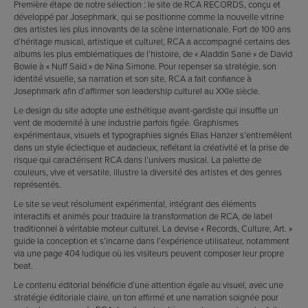
Première étape de notre sélection : le site de RCA RECORDS, conçu et
développé par Josephmark, qui se positionne comme la nouvelle vitrine
des artistes les plus innovants de la scène internationale. Fort de 100 ans
d’héritage musical, artistique et culturel, RCA a accompagné certains des
albums les plus emblématiques de l’histoire, de « Aladdin Sane » de David
Bowie à « Nuff Said » de Nina Simone. Pour repenser sa stratégie, son
identité visuelle, sa narration et son site, RCA a fait confiance à
Josephmark afin d’affirmer son leadership culturel au XXIe siècle.
Le design du site adopte une esthétique avant-gardiste qui insuffle un
vent de modernité à une industrie parfois figée. Graphismes
expérimentaux, visuels et typographies signés Elias Hanzer s’entremêlent
dans un style éclectique et audacieux, reflétant la créativité et la prise de
risque qui caractérisent RCA dans l’univers musical. La palette de
couleurs, vive et versatile, illustre la diversité des artistes et des genres
représentés.
Le site se veut résolument expérimental, intégrant des éléments
interactifs et animés pour traduire la transformation de RCA, de label
traditionnel à véritable moteur culturel. La devise « Records, Culture, Art. »
guide la conception et s’incarne dans l’expérience utilisateur, notamment
via une page 404 ludique où les visiteurs peuvent composer leur propre
beat.
Le contenu éditorial bénéficie d’une attention égale au visuel, avec une
stratégie éditoriale claire, un ton affirmé et une narration soignée pour