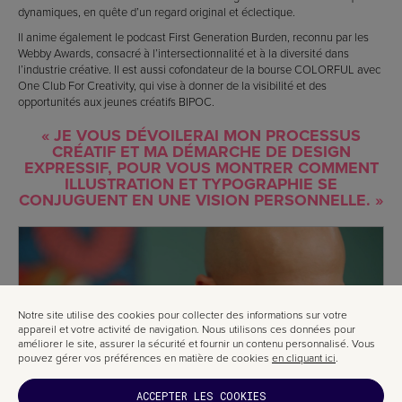
dynamiques, en quête d’un regard original et éclectique.
Il anime également le podcast First Generation Burden, reconnu par les
Webby Awards, consacré à l’intersectionnalité et à la diversité dans
l’industrie créative. Il est aussi cofondateur de la bourse COLORFUL avec
One Club For Creativity, qui vise à donner de la visibilité et des
opportunités aux jeunes créatifs BIPOC.
« JE VOUS DÉVOILERAI MON PROCESSUS
CRÉATIF ET MA DÉMARCHE DE DESIGN
EXPRESSIF, POUR VOUS MONTRER COMMENT
ILLUSTRATION ET TYPOGRAPHIE SE
CONJUGUENT EN UNE VISION PERSONNELLE. »
Notre site utilise des cookies pour collecter des informations sur votre
appareil et votre activité de navigation. Nous utilisons ces données pour
améliorer le site, assurer la sécurité et fournir un contenu personnalisé. Vous
pouvez gérer vos préférences en matière de cookies
en cliquant ici
.
ACCEPTER LES COOKIES