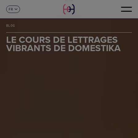
FR
CONTACT
ES
CA
BLOG
EN
DE
LE COURS DE LETTRAGES
IT
VIBRANTS DE DOMESTIKA
PT