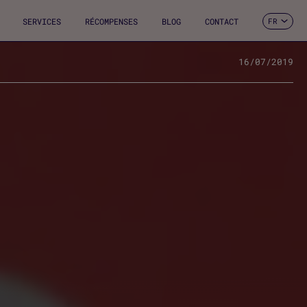
SERVICES
RÉCOMPENSES
BLOG
CONTACT
FR
ES
CA
EN
16/07/2019
DE
IT
PT