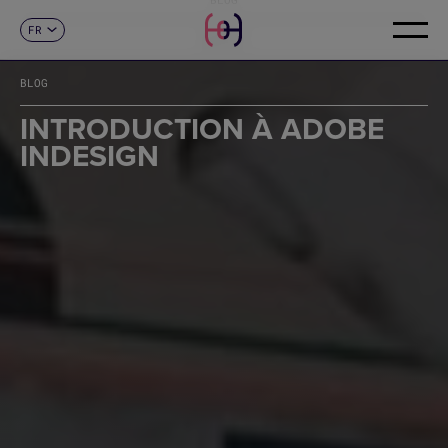
FR
CONTACT
ES
CA
BLOG
EN
DE
INTRODUCTION À ADOBE
IT
INDESIGN
PT