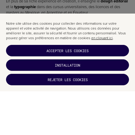
En plus de sa riche expérience en création, il enseigne le
design éditorial
et la
typographie
dans des cursus universitaires, des licences et des
masters au Mexique, en Argentine et en Équateur.
Vous avez beaucoup à apprendre à ses côtés.
Notre site utilise des cookies pour collecter des informations sur votre
appareil et votre activité de navigation. Nous utilisons ces données pour
améliorer le site, assurer la sécurité et fournir un contenu personnalisé. Vous
pouvez gérer vos préférences en matière de cookies
en cliquant ici
.
ACCEPTER LES COOKIES
INSTALLATION
VOUS AVEZ
AIMÉ ?
REJETER LES COOKIES
ABONNEZ-
VOUS