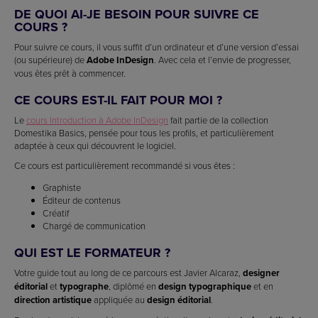
DE QUOI AI-JE BESOIN POUR SUIVRE CE
COURS ?
Pour suivre ce cours, il vous suffit d’un ordinateur et d’une version d’essai
(ou supérieure) de
Adobe InDesign
. Avec cela et l’envie de progresser,
vous êtes prêt à commencer.
CE COURS EST-IL FAIT POUR MOI ?
Le
cours Introduction à Adobe InDesign
fait partie de la collection
Domestika Basics, pensée pour tous les profils, et particulièrement
adaptée à ceux qui découvrent le logiciel.
Ce cours est particulièrement recommandé si vous êtes :
Graphiste
Éditeur de contenus
Créatif
Chargé de communication
QUI EST LE FORMATEUR ?
Votre guide tout au long de ce parcours est Javier Alcaraz,
designer
éditorial
et
typographe
, diplômé en
design typographique
et en
direction artistique
appliquée au
design éditorial
.