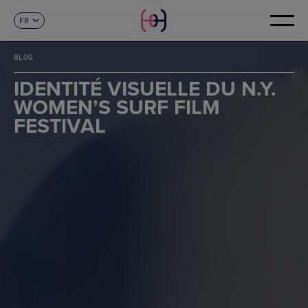
FR
CONTACT
ES
CA
BLOG
EN
DE
IDENTITÉ VISUELLE DU N.Y.
IT
WOMEN’S SURF FILM
PT
FESTIVAL