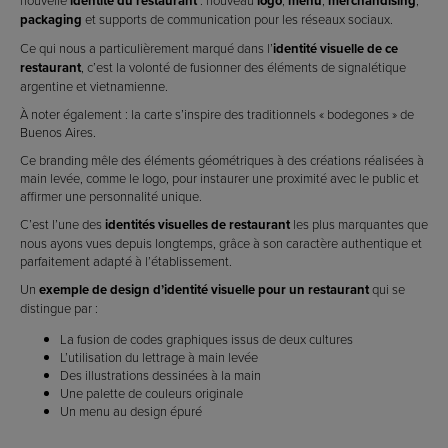
nouvelle
identité du restaurant
: nouveau
logo
,
menu
,
merchandising
,
packaging
et supports de communication pour les réseaux sociaux.
Ce qui nous a particulièrement marqué dans l’
identité visuelle de ce
restaurant
, c’est la volonté de fusionner des éléments de signalétique
argentine et vietnamienne.
À noter également : la carte s’inspire des traditionnels « bodegones » de
Buenos Aires.
Ce branding mêle des éléments géométriques à des créations réalisées à
main levée, comme le logo, pour instaurer une proximité avec le public et
affirmer une personnalité unique.
C’est l’une des
identités visuelles de restaurant
les plus marquantes que
nous ayons vues depuis longtemps, grâce à son caractère authentique et
parfaitement adapté à l’établissement.
Un
exemple de design d’identité visuelle pour un restaurant
qui se
distingue par :
La fusion de codes graphiques issus de deux cultures
L’utilisation du lettrage à main levée
Des illustrations dessinées à la main
Une palette de couleurs originale
Un menu au design épuré