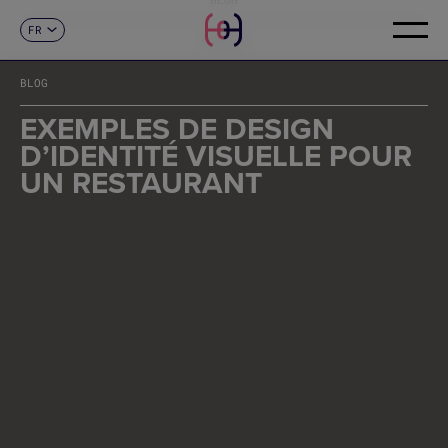
FR
CONTACT
ES
CA
BLOG
EN
DE
EXEMPLES DE DESIGN
IT
D’IDENTITÉ VISUELLE POUR
PT
UN RESTAURANT