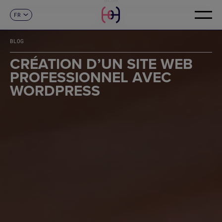
FR
CONTACT
ES
CA
BLOG
EN
DE
CRÉATION D’UN SITE WEB
IT
PROFESSIONNEL AVEC
PT
WORDPRESS