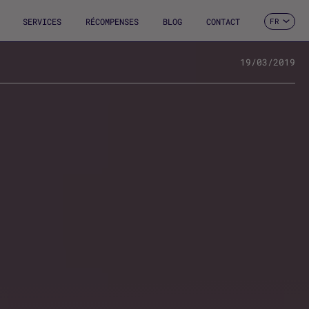
SERVICES
RÉCOMPENSES
BLOG
CONTACT
FR
ES
CA
EN
19/03/2019
DE
IT
PT