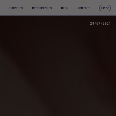
SERVICES
RÉCOMPENSES
BLOG
CONTACT
FR
ES
CA
EN
24/07/2021
DE
IT
PT