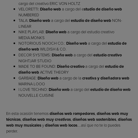
cargo del creativo ERIC VON HOLTZ
VELORETTI:
Diseño web
a cargo del e
studio de diseño web
NUMBERED
TALA:
Diseño web
a cargo del
estudio de diseño web
NON-
LINEAR
NIKE PLAYLAB:
Diseño web
a cargo del estudio creativo
MEDIA.MONKS
NOTORIOUS NOOCH CO.:
Diseño web
a cargo del
estudio de
diseño web
WILDISH & CO.
DECOR SYSTEMS:
Diseño web
a cargo del
estudio creativo
NIGHTJAR STUDIO
MADE TO BE FOUND:
Diseño creativo
a cargo del
estudio de
diseño web
ACTIVE THEORY
GARBAGE:
Diseño web
a cargo de la
creativa y diseñadora web
MARINA LOOO
I LOVE TECHNO:
Diseño web
a cargo del
estudio de diseño web
NOUVELLE CUISINE
En esta ocasión tenemos
diseños web rompedores
,
diseños web muy
técnicos
,
diseños web muy creativos
,
diseños web sostenibles
,
diseños
web muy musicales
y
diseños web locos
….así que no te lo puedes
perder.