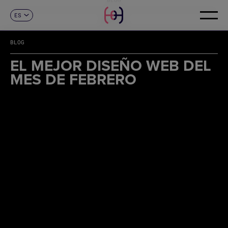
ES
CONTACTO
CA
EN
BLOG
FR
DE
EL MEJOR DISEÑO WEB DEL
IT
MES DE FEBRERO
PT