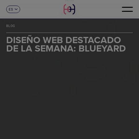
ES
CONTACTO
CA
EN
BLOG
FR
DE
DISEÑO WEB DESTACADO
IT
DE LA SEMANA: BLUEYARD
PT