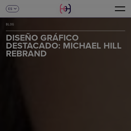
ES
CONTACTO
CA
EN
BLOG
FR
DE
DISEÑO GRÁFICO
IT
DESTACADO: MICHAEL HILL
PT
REBRAND