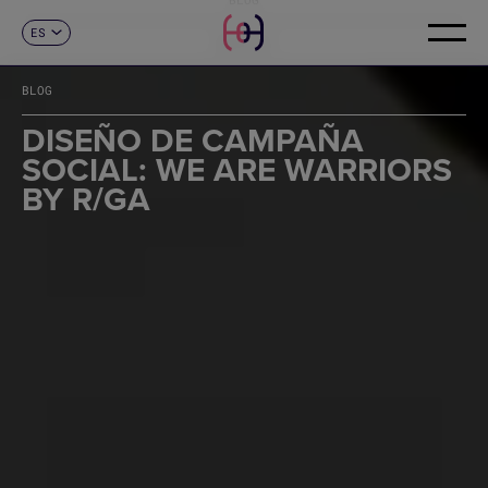
ES
CONTACTO
CA
EN
BLOG
FR
DE
DISEÑO DE CAMPAÑA
IT
SOCIAL: WE ARE WARRIORS
PT
BY R/GA