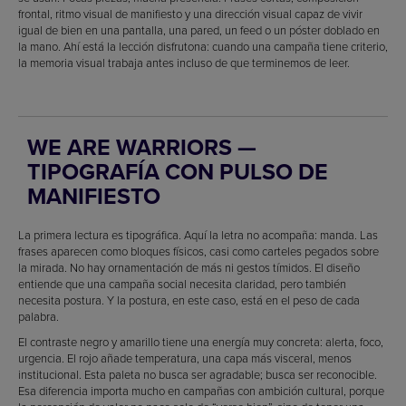
frontal, ritmo visual de manifiesto y una dirección visual capaz de vivir
igual de bien en una pantalla, una pared, un feed o un póster doblado en
la mano. Ahí está la lección disfrutona: cuando una campaña tiene criterio,
la memoria visual trabaja antes incluso de que terminemos de leer.
WE ARE WARRIORS —
TIPOGRAFÍA CON PULSO DE
MANIFIESTO
La primera lectura es tipográfica. Aquí la letra no acompaña: manda. Las
frases aparecen como bloques físicos, casi como carteles pegados sobre
la mirada. No hay ornamentación de más ni gestos tímidos. El diseño
entiende que una campaña social necesita claridad, pero también
necesita postura. Y la postura, en este caso, está en el peso de cada
palabra.
El contraste negro y amarillo tiene una energía muy concreta: alerta, foco,
urgencia. El rojo añade temperatura, una capa más visceral, menos
institucional. Esta paleta no busca ser agradable; busca ser reconocible.
Esa diferencia importa mucho en campañas con ambición cultural, porque