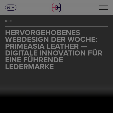
DE
KONTAKT
ES
CA
BLOG
EN
FR
HERVORGEHOBENES
IT
WEBDESIGN DER WOCHE:
PT
PRIMEASIA LEATHER —
DIGITALE INNOVATION FÜR
EINE FÜHRENDE
LEDERMARKE