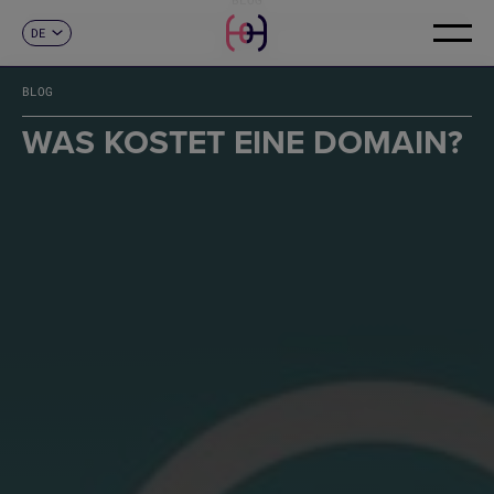
DE
KONTAKT
ES
CA
BLOG
EN
FR
WAS KOSTET EINE DOMAIN?
IT
PT