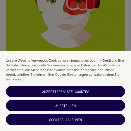
Unsere Website verwendet Cookies, um Informationen über Ihr Gerät und Ihre
Surfaktivitäten zu sammeln. Wir verwenden diese Daten, um die Website zu
verbessern, die Sicherheit zu gewährleisten und personalisierte Inhalte
bereitzustellen. Sie können Ihre Cookie-Einstellungen verwalten
indem Sie
hier klicken
.
AKZEPTIEREN SIE COOKIES
AUFSTELLEN
HAT ES DIR
COOKIES ABLEHNEN
GEFALLEN?
ABONNIEREN