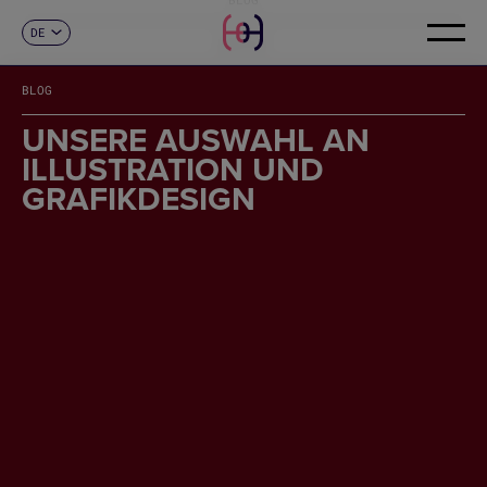
DE
KONTAKT
ES
CA
BLOG
EN
FR
UNSERE AUSWAHL AN
IT
ILLUSTRATION UND
PT
GRAFIKDESIGN