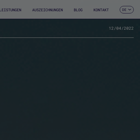
LEISTUNGEN
AUSZEICHNUNGEN
BLOG
KONTAKT
DE
ES
CA
EN
12/04/2022
FR
IT
PT