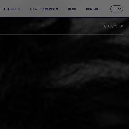
LEISTUNGEN
AUSZEICHNUNGEN
BLOG
KONTAKT
DE
ES
CA
EN
30/10/2018
FR
IT
PT