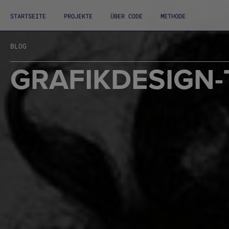
STARTSEITE
PROJEKTE
ÜBER CODE
METHODE
BLOG
GRAFIKDESIGN-