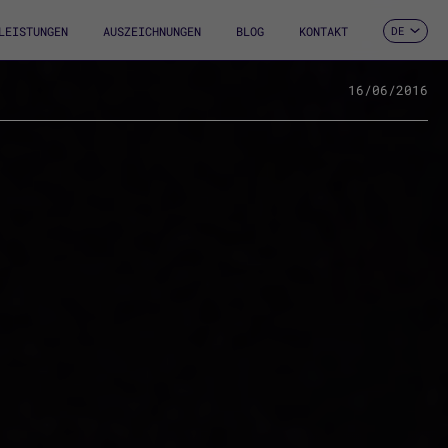
LEISTUNGEN
AUSZEICHNUNGEN
BLOG
KONTAKT
DE
ES
CA
EN
16/06/2016
FR
IT
PT