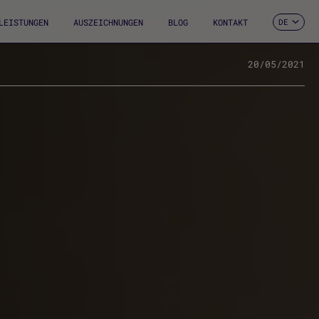
LEISTUNGEN
AUSZEICHNUNGEN
BLOG
KONTAKT
DE
ES
CA
EN
20/05/2021
FR
IT
PT