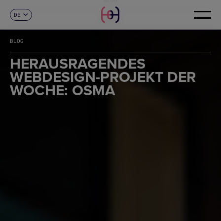
DE
KONTAKT
ES
CA
BLOG
EN
FR
HERAUSRAGENDES
IT
WEBDESIGN-PROJEKT DER
PT
WOCHE: OSMA