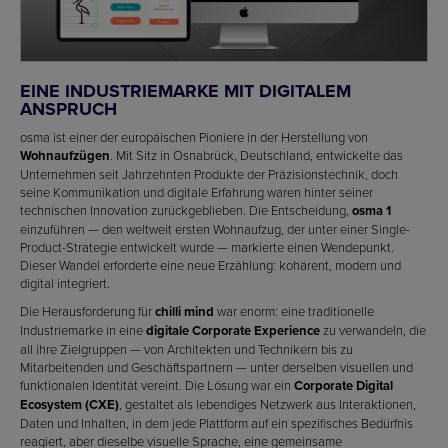
EINE INDUSTRIEMARKE MIT DIGITALEM
ANSPRUCH
osma ist einer der europäischen Pioniere in der Herstellung von
Wohnaufzügen
. Mit Sitz in Osnabrück, Deutschland, entwickelte das
Unternehmen seit Jahrzehnten Produkte der Präzisionstechnik, doch
seine Kommunikation und digitale Erfahrung waren hinter seiner
technischen Innovation zurückgeblieben. Die Entscheidung,
osma 1
einzuführen — den weltweit ersten Wohnaufzug, der unter einer Single-
Product-Strategie entwickelt wurde — markierte einen Wendepunkt.
Dieser Wandel erforderte eine neue Erzählung: kohärent, modern und
digital integriert.
Die Herausforderung für
chilli mind
war enorm: eine traditionelle
Industriemarke in eine
digitale Corporate Experience
zu verwandeln, die
all ihre Zielgruppen — von Architekten und Technikern bis zu
Mitarbeitenden und Geschäftspartnern — unter derselben visuellen und
funktionalen Identität vereint. Die Lösung war ein
Corporate Digital
Ecosystem (CXE)
, gestaltet als lebendiges Netzwerk aus Interaktionen,
Daten und Inhalten, in dem jede Plattform auf ein spezifisches Bedürfnis
reagiert, aber dieselbe visuelle Sprache, eine gemeinsame