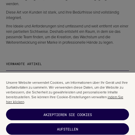
werden.
Diese Art von Kunden ist stark, und ihre Bedürfnisse sind vollständig
integriert.
Ihre Ideale und Anforderungen sind umfassend und weit entfernt von einer
rein partiellen Sichtweise. Deshalb entsteht ein Raum, in dem sie das
passende Team finden, um die Kreation, das Wachstum und die
Weiterentwicklung einer Marke in professionelle Hände zu legen.
VERWANDTE ARTIKEL
Unsere Website verwendet Cookies, um Informationen über Ihr Gerät und Ihre
Surfaktivitäten zu sammeln. Wir verwenden diese Daten, um die Website zu
verbessern, die Sicherheit zu gewährleisten und personalisierte Inhalte
bereitzustellen. Sie können Ihre Cookie-Einstellungen verwalten
indem Sie
hier klicken
.
AKZEPTIEREN SIE COOKIES
AUFSTELLEN