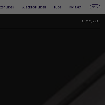
EISTUNGEN
AUSZEICHNUNGEN
BLOG
KONTAKT
DE
ES
CA
EN
15/12/2015
FR
IT
PT