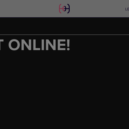
L
 ONLINE!