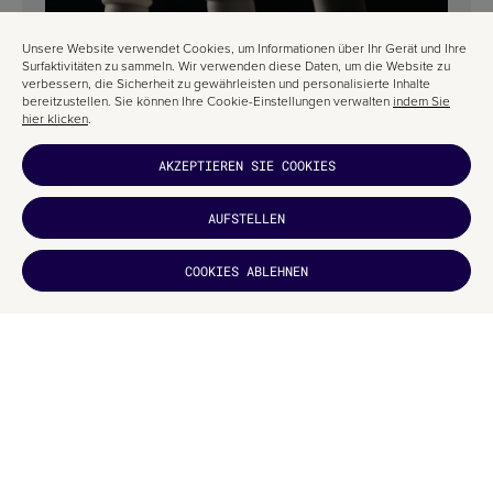
Unsere Website verwendet Cookies, um Informationen über Ihr Gerät und Ihre
Surfaktivitäten zu sammeln. Wir verwenden diese Daten, um die Website zu
verbessern, die Sicherheit zu gewährleisten und personalisierte Inhalte
bereitzustellen. Sie können Ihre Cookie-Einstellungen verwalten
indem Sie
hier klicken
.
PACKAGING-DESIGN FÜR EINE OLIVENÖLMARKE: TELLA
AKZEPTIEREN SIE COOKIES
THERA VON A|S STRATEGY, BRANDING & COMMUNICATION
AUFSTELLEN
HAT ES DIR
COOKIES ABLEHNEN
GEFALLEN?
ABONNIEREN