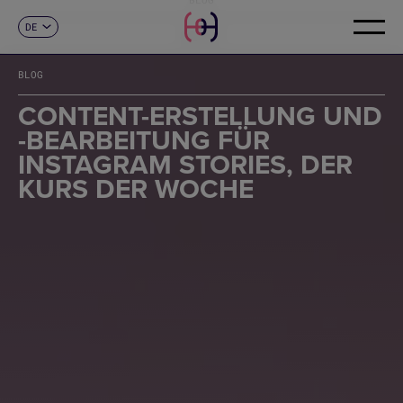
DE
KONTAKT
ES
CA
BLOG
EN
FR
CONTENT-ERSTELLUNG UND
IT
-BEARBEITUNG FÜR
PT
INSTAGRAM STORIES, DER
KURS DER WOCHE