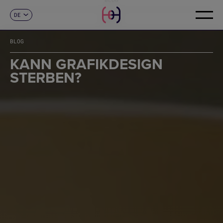
DE
KONTAKT
ES
CA
BLOG
EN
FR
KANN GRAFIKDESIGN
IT
STERBEN?
PT