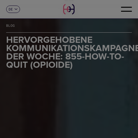
DE
KONTAKT
ES
CA
BLOG
EN
FR
HERVORGEHOBENE
IT
KOMMUNIKATIONSKAMPAGN
PT
DER WOCHE: 855-HOW-TO-
QUIT (OPIOIDE)