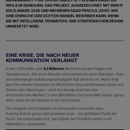
ABHÄNGIGKEIT – DIE OPIOID-TABLETTE – IN EINEN DIREKTEN
WEG ZUR GENESUNG. DAS PROJEKT, AUSGEZEICHNET MIT DEM
IF
GOLD AWARD 2025
UND MEHREREN
D&AD PENCILS
, ZEIGT, WIE
EINE EINFACHE IDEE ECHTEN WANDEL BEWIRKEN KANN, WENN
SIE MIT INTELLIGENZ, FEINGEFÜHL UND STRATEGISCHEM DESIGN
UMGESETZT WIRD.
EINE KRISE, DIE NACH NEUER
KOMMUNIKATION VERLANGT
In den USA leiden über
6,1 Millionen
Menschen an den Folgen von
Opioidkonsum. Alle sechs Minuten stirbt jemand an einer Überdosis. Trotz
jahrzehntelanger Aufklärungskampagnen hält die Krise an. Woran liegt
das? Die meisten Initiativen im öffentlichen Gesundheitswesen setzen auf
Zahlen oder Warnungen – doch nur wenige erreichen den
entscheidenden Moment, in dem Betroffene noch eine Wahl haben: genau
dann, wenn sie die Tablette in der Hand halten.
Die Designer und Strategen von Serviceplan erkannten, dass
Kommunikation genau dort ansetzen muss – am greifbaren Punkt der
Sucht. Sie entschieden sich, das Objekt des Problems selbst in ein
Hilfsmittel zu verwandeln.