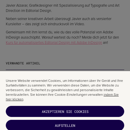
Javier Alzarar, Grafikdesigner mit Spezialisierung auf Typografie und Art
Direction im Editorial Design.
Neben seiner kreativen Arbeit überzeugt Javier auch als versierter
Kursleiter – das zeigt sich eindrucksvoll im Video.
Gemeinsam mit ihm lernst du, wie du das volle Potenzial von Adobe
InDesign ausschöpfst. Worauf wartest du noch? Melde dich jetzt für den
Kurs für automatisiertes Editorial Design mit Adobe InDesign
an!
VERWANDTE ARTIKEL
Unsere Website verwendet Cookies, um Informationen über Ihr Gerät und Ihre
Surfaktivitäten zu sammeln. Wir verwenden diese Daten, um die Website zu
verbessern, die Sicherheit zu gewährleisten und personalisierte Inhalte
bereitzustellen. Sie können Ihre Cookie-Einstellungen verwalten
indem Sie
hier klicken
.
AKZEPTIEREN SIE COOKIES
AUFSTELLEN