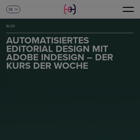
DE
KONTAKT
ES
CA
BLOG
EN
FR
AUTOMATISIERTES
IT
EDITORIAL DESIGN MIT
PT
ADOBE INDESIGN – DER
KURS DER WOCHE