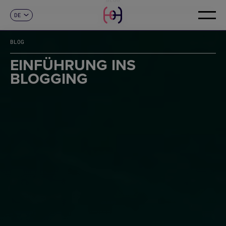
DE
KONTAKT
ES
CA
BLOG
EN
FR
EINFÜHRUNG INS
IT
BLOGGING
PT