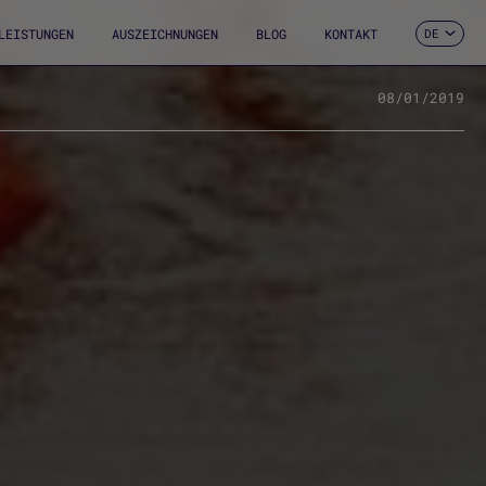
LEISTUNGEN
AUSZEICHNUNGEN
BLOG
KONTAKT
DE
ES
CA
EN
08/01/2019
FR
IT
PT