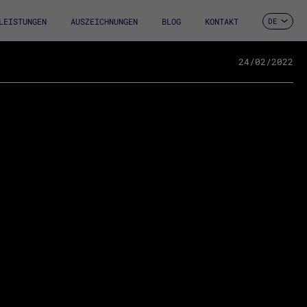
LEISTUNGEN
AUSZEICHNUNGEN
BLOG
KONTAKT
DE
ES
CA
EN
24/02/2022
FR
IT
PT