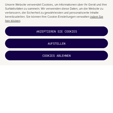
Unsere Website verwendet Cookies, um Informationen über Ihr Gerät und Ihre
Surfaktivitäten zu sammeln. Wir verwenden diese Daten, um die Website zu
verbessern, die Sicherheit zu gewährleisten und personalisierte Inhalte
bereitzustellen. Sie können Ihre Cookie-Einstellungen verwalten
indem Sie
hier klicken
.
AKZEPTIEREN SIE COOKIES
AUFSTELLEN
HAT ES DIR
COOKIES ABLEHNEN
GEFALLEN?
ABONNIEREN
Amaiò ist eine Bademodenlinie aus Los Angeles. Durch den Einsatz von
Parallax und Duotone entsteht ein sehr besonderer Effekt, den wir äußerst
gelungen finden.
Website besuchen
FAZIT
Wie zu erwarten war, hält der Trend zur 3D-Welt weiter an. Natürlich ist
das eine Methode, um die Aufmerksamkeit der Nutzer zu gewinnen und
sie stärker in die gewünschte Erlebniswelt eintauchen zu lassen: Aus
einer langweiligen Website wird Unterhaltung, die beim Endnutzer