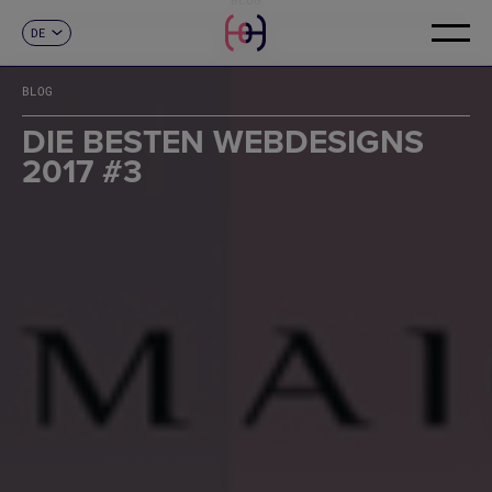
DE
KONTAKT
ES
CA
BLOG
EN
FR
DIE BESTEN WEBDESIGNS
IT
2017 #3
PT