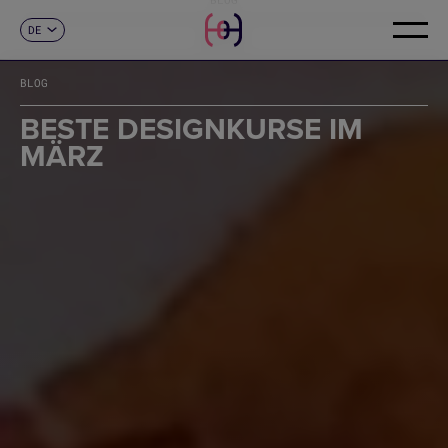
DE
KONTAKT
ES
CA
BLOG
EN
FR
BESTE DESIGNKURSE IM
IT
MÄRZ
PT