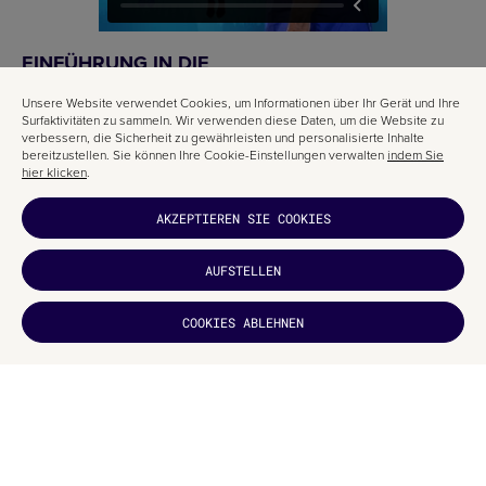
EINFÜHRUNG IN DIE
KINDERBUCHILLUSTRATION
Unsere Website verwendet Cookies, um Informationen über Ihr Gerät und Ihre
Zum Schluss stelle ich euch den Kurs Einführung in die
Surfaktivitäten zu sammeln. Wir verwenden diese Daten, um die Website zu
Kinderbuchillustration vor, in dem du lernst, ein Kinderbuch mit
verbessern, die Sicherheit zu gewährleisten und personalisierte Inhalte
traditionellen Techniken zu illustrieren.
bereitzustellen. Sie können Ihre Cookie-Einstellungen verwalten
indem Sie
hier klicken
.
Der professionelle Illustrator Adolfo Serra zeigt dir in allen Einheiten, wie
du ein klassisches Kinderbuch illustrierst, und gibt dir die wichtigsten
AKZEPTIEREN SIE COOKIES
Grundlagen an die Hand, um ein Editorial-Projekt im Bereich
Kinderbuchillustration anzugehen.
Alle Kreativen, die in die Welt der Kinderbuchillustration eintauchen
AUFSTELLEN
möchten, sollten sich diese Gelegenheit nicht entgehen lassen und sich
für den
Domestika-Kurs Einführung in die Kinderbuchillustration
HAT ES DIR
COOKIES ABLEHNEN
anmelden.
GEFALLEN?
ABONNIEREN