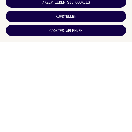
AKZEPTIEREN SIE COOKIES
AUFSTELLEN
HAT ES DIR
COOKIES ABLEHNEN
GEFALLEN?
ABONNIEREN
INTERESSANTE LINKS
www.competition.adesignaward.com
…relateds/proyecto-destacado-branding
Website des Autors
www.german-design-award.com
https://pentawards.com/2019/en/page/winners
VERWANDTE ARTIKEL