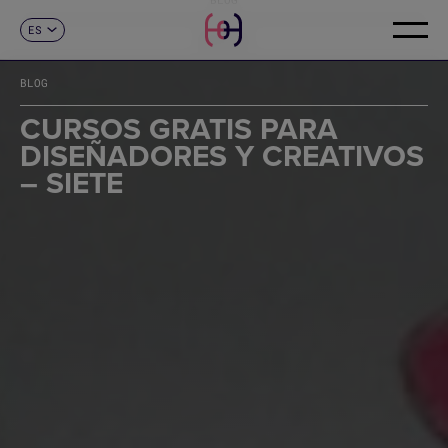
ES
CONTACTO
CA
EN
BLOG
FR
DE
CURSOS GRATIS PARA
IT
DISEÑADORES Y CREATIVOS
PT
– SIETE